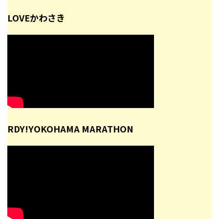
LOVEかわさき
RDY!YOKOHAMA MARATHON