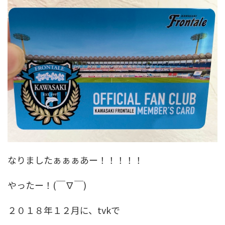
なりましたぁぁぁあー！！！！！
やったー！(￣∇￣)
２０１８年１２月に、tvkで