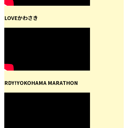
LOVEかわさき
RDY!YOKOHAMA MARATHON