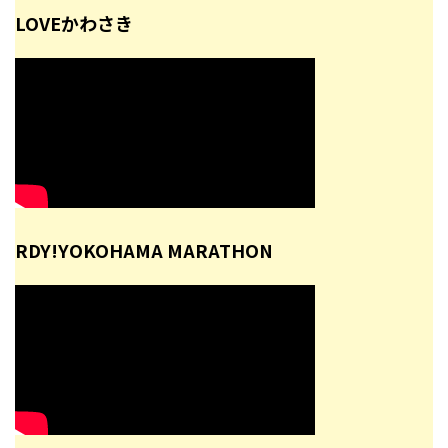
LOVEかわさき
RDY!YOKOHAMA MARATHON