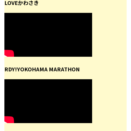
LOVEかわさき
RDY!YOKOHAMA MARATHON