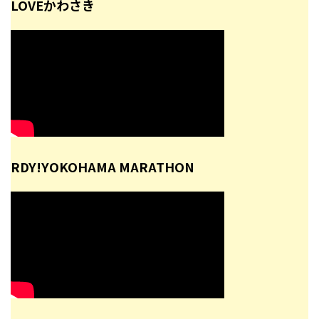
LOVEかわさき
RDY!YOKOHAMA MARATHON