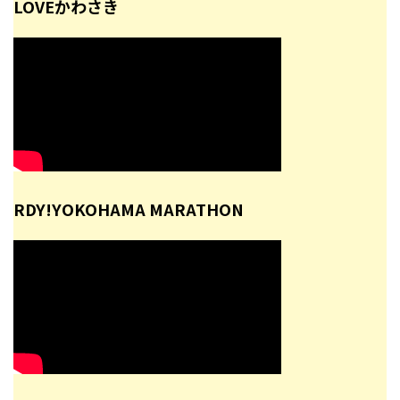
LOVEかわさき
RDY!YOKOHAMA MARATHON