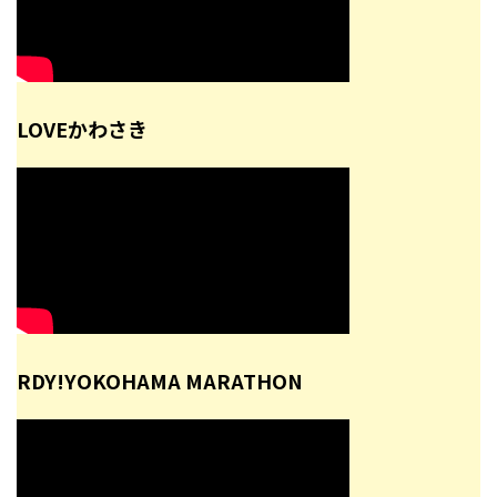
LOVEかわさき
RDY!YOKOHAMA MARATHON