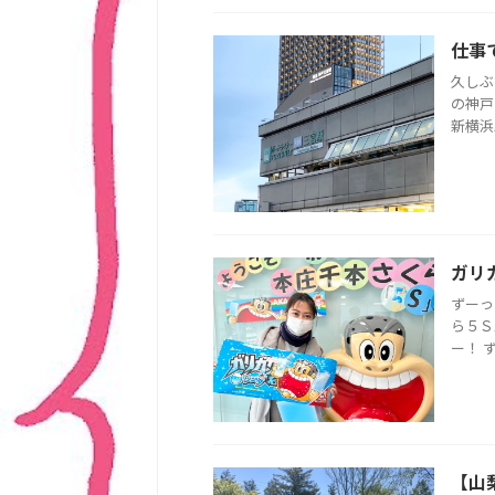
仕事
久しぶ
の神戸
新横浜
ガリ
ずーっ
ら５Ｓ
ー！ 
【山