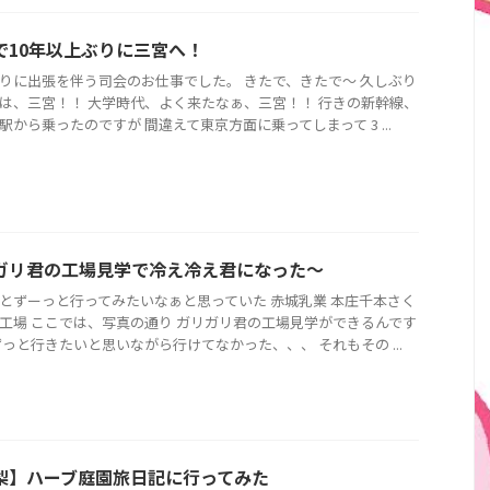
で10年以上ぶりに三宮へ！
りに出張を伴う司会のお仕事でした。 きたで、きたで〜 久しぶり
は、三宮！！ 大学時代、よく来たなぁ、三宮！！ 行きの新幹線、
駅から乗ったのですが 間違えて東京方面に乗ってしまって 3 ...
ガリ君の工場見学で冷え冷え君になった〜
とずーっと行ってみたいなぁと思っていた 赤城乳業 本庄千本さく
工場 ここでは、写真の通り ガリガリ君の工場見学ができるんです
ずっと行きたいと思いながら行けてなかった、、、 それもその ...
梨】ハーブ庭園旅日記に行ってみた