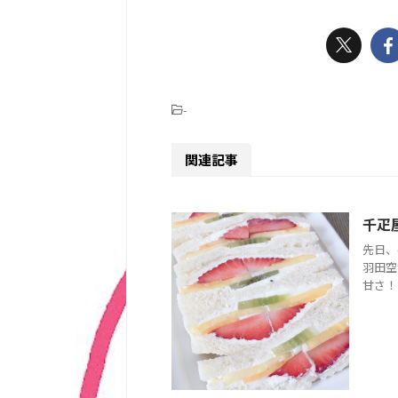
-
関連記事
千疋
先日、
羽田空
甘さ！