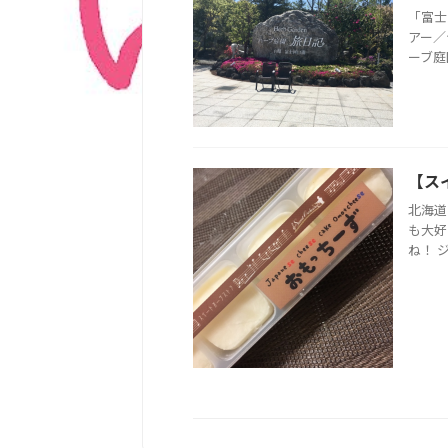
「富士
アー／
ーブ庭
【ス
北海道
も大好
ね！ 