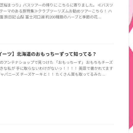
芝桜まつり」バスツアーの帰りに こちらに寄りました。 ≪バスツ
テーマのある旅特集≫クラブツーリズムお勧めツアーこちら！ ハ
園 旅日記 山梨 富士河口湖 約200種類のハーブと季節の花 ...
イーツ】北海道のおもっちーずって知ってる？
のアンテナショップで見つけた 「おもっちーず」 おもちもチーズ
きな私が 手に取らないわけがないっ！！！！ 英語で書かれてます
ジャパニーズ チーズケーキと！！ たくさん賞も取ってるみた ...