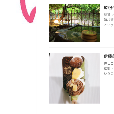
箱根
懸賞で
箱根旅
という
伊藤
先日ご
京都・
いうこ