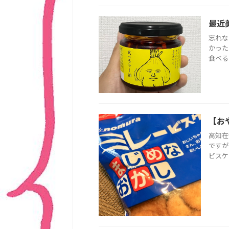
最近
忘れな
かった
食べる
【お
高知在
ですが
ビスケ