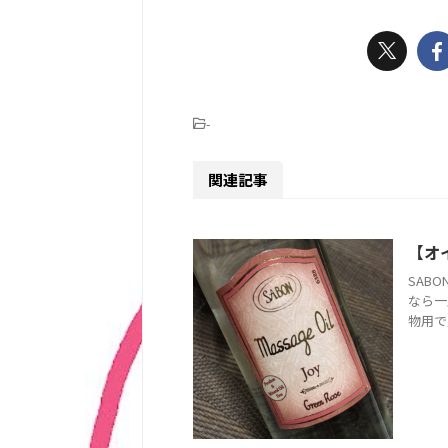
-
関連記事
【オ
SAB
なら一
物用で