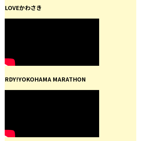
LOVEかわさき
RDY!YOKOHAMA MARATHON